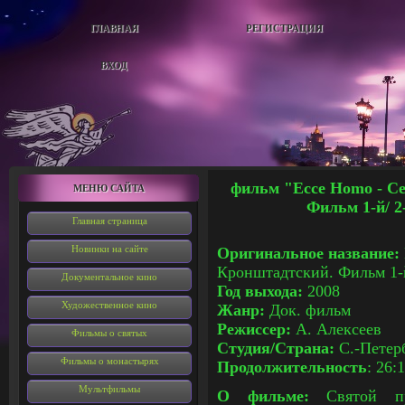
ГЛАВНАЯ
РЕГИСТРАЦИЯ
ВХОД
фильм "
Ecce Homo - С
МЕНЮ САЙТА
Фильм 1-й/ 2
Главная страница
Новинки на сайте
Оригинальное название:
Кронштадтский. Фильм 1-
Документальное кино
Год выхода:
2008
Художественное кино
Жанр:
Док. фильм
Режиссер:
А. Алексеев
Фильмы о святых
Студия/Страна:
С.-Петер
Фильмы о монастырях
Продолжительность
:
26:
Мультфильмы
О фильме:
Святой пр