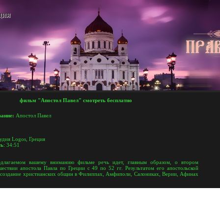
ЦИЯ
фильм "
Апостол Павел"
смотреть бесплатно
вание:
Апостол Павел
удия Logos, Греция
ть
: 34:51
лагаемом вашему вниманию фильме речь идет, главным образом, о втором
шествии апостола Павла по Греции с 49 по 52 гг. Результатом его апостольской
о создание христианских общин в Филиппах, Амфиполи, Салониках, Верии, Афинах