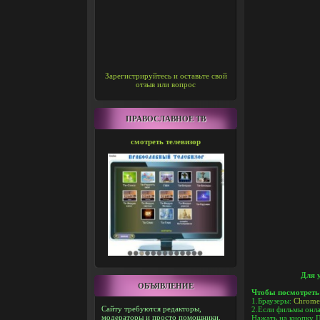
Зарегистрируйтесь и оставьте свой
отзыв или вопрос
ПРАВОСЛАВНОЕ ТВ
смотреть телевизор
Для 
ОБЪЯВЛЕНИЕ
Чтобы посмотреть
1.Браузеры:
Chrome
Сайту требуются редакторы,
2.Если фильмы онла
модераторы и просто помощники.
Нажать на кнопку П