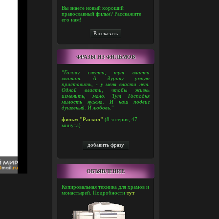
Вы знаете новый хороший
православный фильм? Расскажите
его нам!
ФРАЗЫ ИЗ ФИЛЬМОВ
"Голову снести, тут власти
хватит. А дураку умную
приставить, - у меня власти нет.
Одной власти, чтобы жизнь
изменить, мало. Тут Господня
милость нужна. И наш подвиг
душевный. И любовь.
"
фильм "Раскол"
(8-я серия, 47
минута)
ОБЪЯВЛЕНИЕ
Копировальная техника для храмов и
монастырей. Подробности
тут