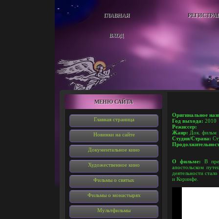
ГЛАВНАЯ
РЕГИСТРА
ВХОД
МЕНЮ САЙТА
Оригинальное наз
Главная страница
Год выхода:
2010
Режиссер:
Жанр:
Док. фильм
Новинки на сайте
Студия/Страна:
Ст
Продолжительнос
Документальное кино
О фильме:
В пред
Художественное кино
апостольском путе
деятельности стал
и Коринфе.
Фильмы о святых
Фильмы о монастырях
Мультфильмы