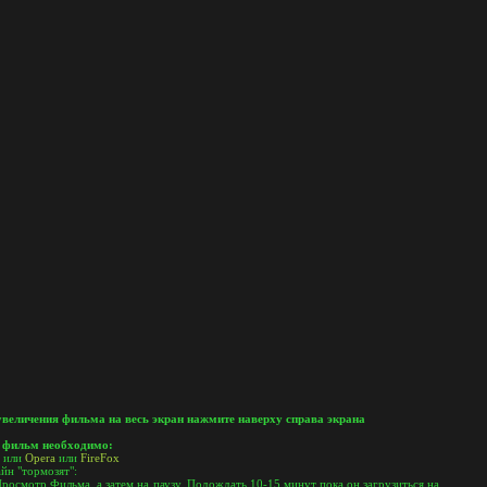
увеличения фильма на весь экран нажмите наверху справа экрана
 фильм необходимо:
или
Opera
или
FireFox
йн "тормозят":
росмотр Фильма, а затем на паузу. Подождать 10-15 минут пока он загрузиться на