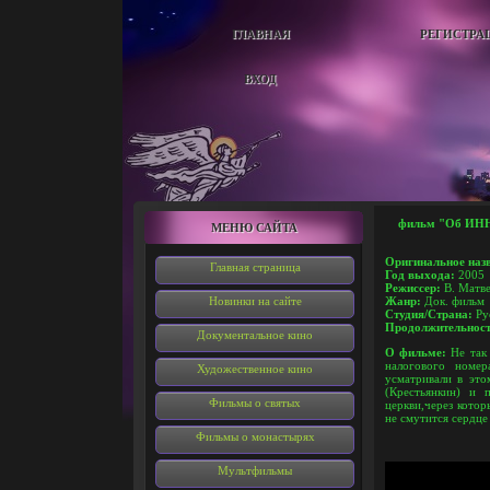
ГЛАВНАЯ
РЕГИСТРА
ВХОД
фильм "
Об ИНН 
МЕНЮ САЙТА
Оригинальное наз
Главная страница
Год выхода:
2005
Режиссер:
В. Матве
Новинки на сайте
Жанр:
Док. фильм
Студия/Страна:
Ру
Продолжительнос
Документальное кино
О фильме:
Не так 
налогового номе
Художественное кино
усматривали в это
(Крестьянкин) и 
Фильмы о святых
церкви,через кото
не смутится сердце 
Фильмы о монастырях
Мультфильмы