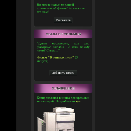
Вы знаете новый хороший
православный фильм? Расскажите
его нам!
ФРАЗЫ ИЗ ФИЛЬМОВ
"Время пролетает, как эти
фонарные столбы... А что между
ними? Суета..."
Фильм "В поисках пути"
(3
минута)
ОБЪЯВЛЕНИЕ
Копировальная техника для храмов и
монастырей. Подробности
тут