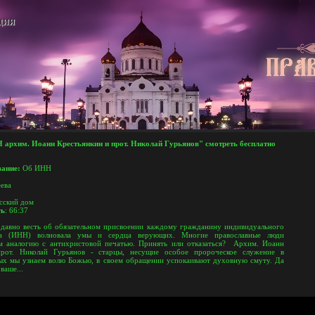
ЦИЯ
архим. Иоанн Крестьянкин и прот. Николай Гурьянов"
смотреть бесплатно
вание:
Об ИНН
ева
сский дом
ть
: 66:37
давно весть об обязательном присвоении каждому гражданину индивидуального
ра (ИНН) волновала умы и сердца верующих. Многие православные люди
м аналогию с антихристовой печатью. Принять или отказаться? Архим. Иоанн
прот. Николай Гурьянов - старцы, несущие особое пророческое служение в
рых мы узнаем волю Божью, в своем обращении успокаивают духовную смуту. Да
ваше...