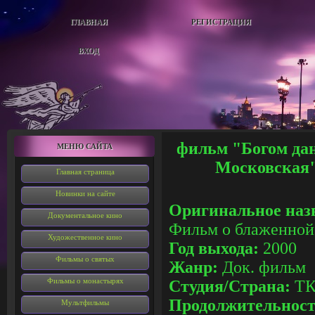
ГЛАВНАЯ
РЕГИСТРАЦИЯ
ВХОД
фильм "
Богом да
МЕНЮ САЙТА
Московская
Главная страница
Новинки на сайте
Оригинальное наз
Документальное кино
Фильм о блаженной
Художественное кино
Год выхода:
2000
Фильмы о святых
Жанр:
Док. фильм
Фильмы о монастырях
Студия/Страна:
ТК
Продолжительнос
Мультфильмы