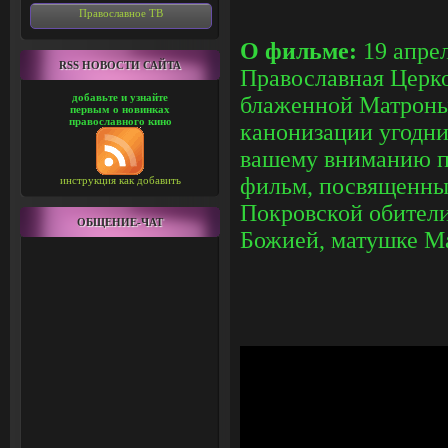
Православное ТВ
О фильме:
19 апрел
RSS НОВОСТИ САЙТА
Православная Церко
добавьте и узнайте
блаженной Матроны
первым о новинках
православного кино
канонизации угодн
вашему вниманию п
фильм, посвященны
инструкция как добавить
Покровской обители
ОБЩЕНИЕ-ЧАТ
Божией, матушке М