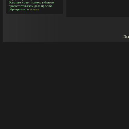
Всем кто хочет помочь в благом
просветительском деле просьба
обращаться по
ссылке
Пра