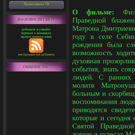
Православное ТВ
О фильме:
Фи
Праведной блажен
RSS НОВОСТИ САЙТА
Матрона Дмитриевн
добавьте и узнайте
первым о новинках
году в селе Себи
православного кино
рождения была сле
возможность ходит
инструкция как добавить
духовная прозорлив
ОБЩЕНИЕ-ЧАТ
события, знать со
людей. С ранних
молитв Матронуш
больным и скорбящ
воспоминания люде
приводятся свидет
которые и сегодня
Святой Праведно
жизни и чудесах М