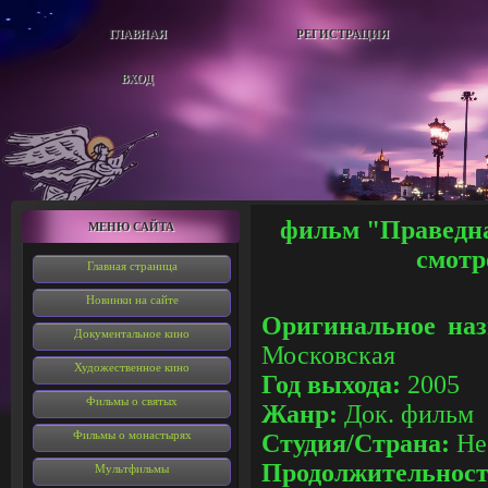
ГЛАВНАЯ
РЕГИСТРАЦИЯ
ВХОД
фильм "
Праведн
МЕНЮ САЙТА
смотр
Главная страница
Новинки на сайте
Оригинальное наз
Документальное кино
Московская
Художественное кино
Год выхода:
2005
Фильмы о святых
Жанр:
Док. фильм
Фильмы о монастырях
Студия/Страна:
Не
Продолжительнос
Мультфильмы