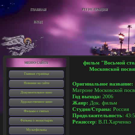
ГЛАВНАЯ
РЕГИСТРАЦИЯ
ВХОД
фильм "
Восьмой сто
МЕНЮ САЙТА
Московской посв
Главная страница
Оригинальное название:
Новинки на сайте
Матроне Московской посв
Документальное кино
Год выхода:
2006
Художественное кино
Жанр:
Док. фильм
Студия/Страна:
Россия
Фильмы о святых
Продолжительность
: 43:
Фильмы о монастырях
Режиссер
: В.П.Харченко
Мультфильмы