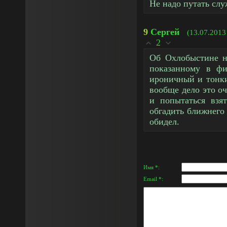
Не надо путать слу
9
Сергей
(13.07.2013
2
Об Охлобыстине не
показанному в ф
ироничный и тонки
вообще дело это оч
и попытаться взя
обгадить ближнего 
обидел.
Имя *:
Email *: