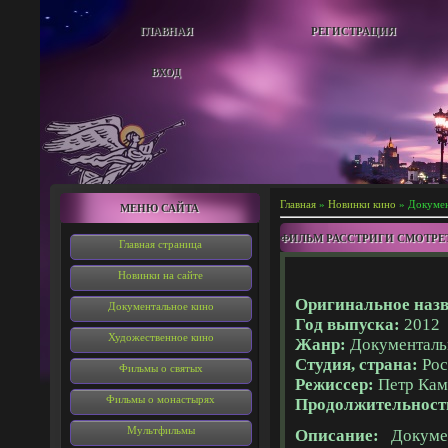
ГЛАВНАЯ
РЕГИСТРАЦИЯ
ВХОД
Главная
»
Новинки кино
» Докумен
МЕНЮ САЙТА
ФИЛЬМ РАССТРИГИ СМОТРЕ
Главная страница
Новинки на сайте
Оригинальное назв
Документальное кино
Год выпуска:
2012
Художественное кино
Жанр:
Документал
Студия, страна:
Рос
Фильмы о святых
Режиссер:
Петр Кам
Фильмы о монастырях
Продолжительност
Мультфильмы
Описание:
Докумен