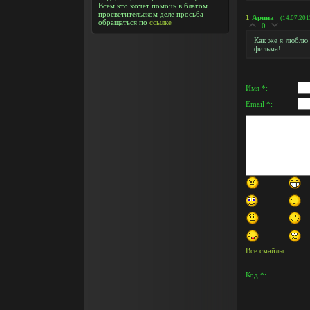
Всем кто хочет помочь в благом
просветительском деле просьба
1
Арина
(14.07.201
обращаться по
ссылке
0
Как же я люблю 
фильма!
Имя *:
Email *:
Все смайлы
Код *: