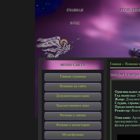
ГЛАВНАЯ
РЕГИСТРА
ВХОД
Главная
»
Новинки 
МЕНЮ САЙТА
ФИЛЬМ СТАРЦЫ
Главная страница
Новинки на сайте
Оригинальное н
Год выпуска:
2
Документальное кино
Жанр:
Докумен
Студия, страна:
Художественное кино
Продолжительн
Режиссер:
Конст
Фильмы о святых
Описание:
Архим
прозорливости.
Фильмы о монастырях
фильм расскажет
Мультфильмы