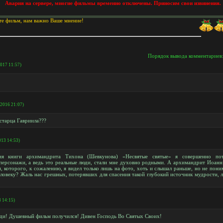
Авария на сервере, многие фильмы временно отключены. Приносим свои извинения.
те фильм, нам важно Ваше мнение!
Порядок вывода комментариев
2017 11:57)
.2016 21:07)
 старца Гавриила???
013 14:53)
ия книги архимандрита Тихона (Шевкунова) «Несвятые святые» я совершенно пот
персонажи, а ведь это реальные люди, стали мне духовно родными. А архимандрит Иоанн
 которого, к сожалению, я видел только лишь на фото, хоть и слышал раньше, но не пони
еловеку? Жаль нас грешных, потерявших для спасения такой глубокий источник мудрости,
3 14:15)
оди! Душевный фильм получился! Дивен Господь Во Святых Своих!