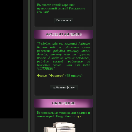
Вы знаете новый хороший
православный фильм? Расскажите
его нам!
ФРАЗЫ ИЗ ФИЛЬМОВ
"Радуйся, ибо ты живешь! Радуйся
бирюзе неба и рубиновым лучам
рассвета, радуйся жемчугу капель
дождя, потому что по другому
нельзя...А когда ни чего не осталось,
радуйся высшей радостью за
ближних своих... ибо имя тебе
ЧЕЛОВЕК!"
Фильм "Форпост"
(49 минута)
ОБЪЯВЛЕНИЕ
Копировальная техника для храмов и
монастырей. Подробности
тут