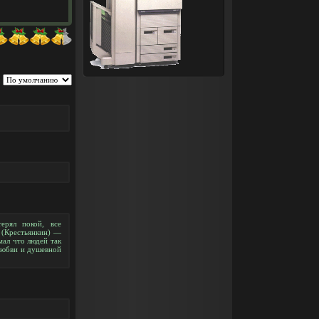
:
ерял покой, все
 (Крестьянкин) —
мал что людей так
 любви и душевной