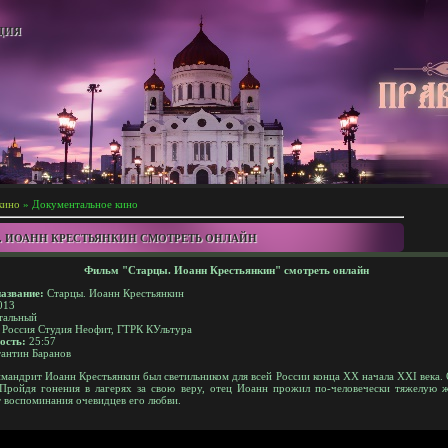
ЦИЯ
кино
» Документальное кино
. ИОАНН КРЕСТЬЯНКИН СМОТРЕТЬ ОНЛАЙН
Фильм "Старцы. Иоанн Крестьянкин" смотреть онлайн
азвание:
Старцы. Иоанн Крестьянкин
013
тальный
Россия Студия Неофит, ГТРК КУльтура
ость:
25:57
антин Баранов
андрит Иоанн Крестьянкин был светильником для всей России конца XX начала XXI века.
 Пройдя гонения в лагерях за свою веру, отец Иоанн прожил по-человечески тяжелую 
 воспоминания очевидцев его любви.