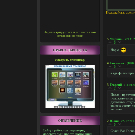
Пожалуйста, оцени
Зарегистрируйтесь и оставьте свой
отзыв или вопрос
5
Марина.
(24.11.
0
Норм.
ПРАВОСЛАВНОЕ ТВ
смотреть телевизор
4
Светлана
(18.04
0
а где фильм про
3
Георгий
(11.10.2
2
После прочтен
положительные 
духовным отцом,
тянет к этому ч
теплоты!
ОБЪЯВЛЕНИЕ
2
Юлия
(22.07.201
0
Сайту требуются редакторы,
Спаси Вас Госп
модераторы и просто помощники.