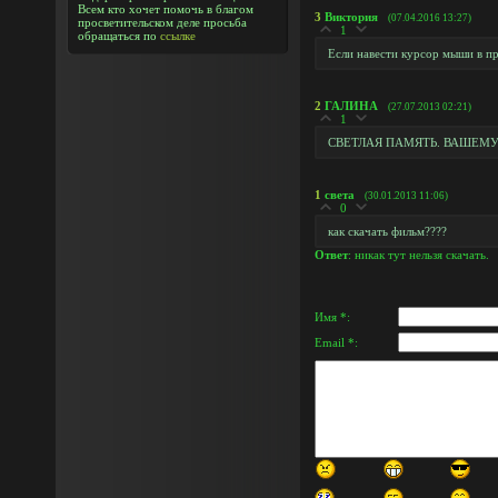
Всем кто хочет помочь в благом
3
Виктория
(07.04.2016 13:27)
просветительском деле просьба
1
обращаться по
ссылке
Если навести курсор мыши в пра
2
ГАЛИНА
(27.07.2013 02:21)
1
СВЕТЛАЯ ПАМЯТЬ. ВАШЕ
1
света
(30.01.2013 11:06)
0
как скачать фильм????
Ответ
: никак тут нельзя скачать.
Имя *:
Email *: