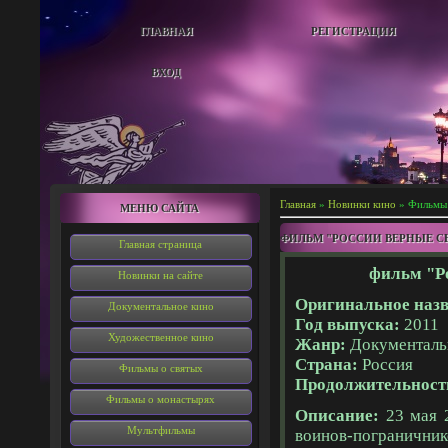
ГЛАВНАЯ
РЕГИСТРАЦИЯ
ВХОД
Главная
»
Новинки кино
» Фильмы 
МЕНЮ САЙТА
ФИЛЬМ "РОССИИ ВЕРНЫЕ С
Главная страница
фильм "Р
Новинки на сайте
Оригинальное назв
Документальное кино
Год выпуска:
2011
Художественное кино
Жанр:
Документал
Страна:
Россия
Фильмы о святых
Продолжительност
Фильмы о монастырях
Описание:
23 мая 2
Мультфильмы
воинов-погранични