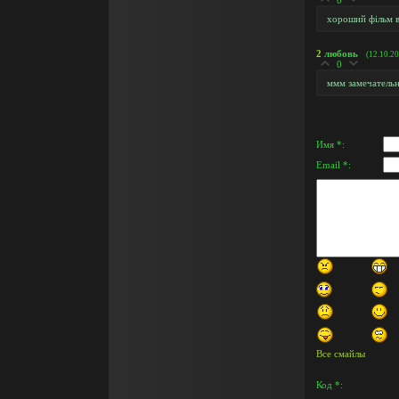
0
хороший фільм в
2
любовь
(12.10.2
0
ммм замечатель
Имя *:
Email *:
Все смайлы
Код *: