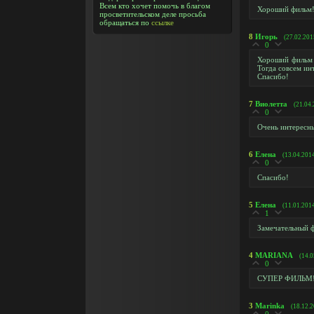
Всем кто хочет помочь в благом
Хороший фильм
просветительском деле просьба
обращаться по
ссылке
8
Игорь
(27.02.201
0
Хороший фильм н
Тогда совсем ин
Спасибо!
7
Виолетта
(21.04
0
Очень интересны
6
Елена
(13.04.201
0
Спасибо!
5
Елена
(11.01.201
1
Замечательный ф
4
MARIANA
(14.0
0
СУПЕР ФИЛЬМ
3
Marinka
(18.12.