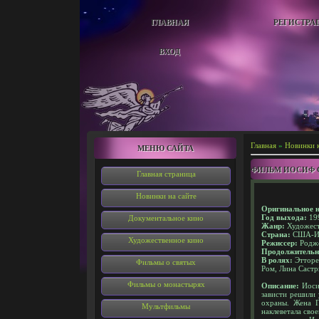
ГЛАВНАЯ
РЕГИСТРА
ВХОД
Главная
»
Новинки 
МЕНЮ САЙТА
ФИЛЬМ ИОСИФ 
Главная страница
Новинки на сайте
Оригинальное н
Год выхода:
19
Документальное кино
Жанр:
Художест
Страна:
США-Ит
Художественное кино
Режиссер:
Родж
Продолжительн
В ролях:
Этторе
Фильмы о святых
Ром, Лина Састр
Фильмы о монастырях
Описание:
Иосиф
зависти решили 
охраны. Жена П
Мультфильмы
наклеветала сво