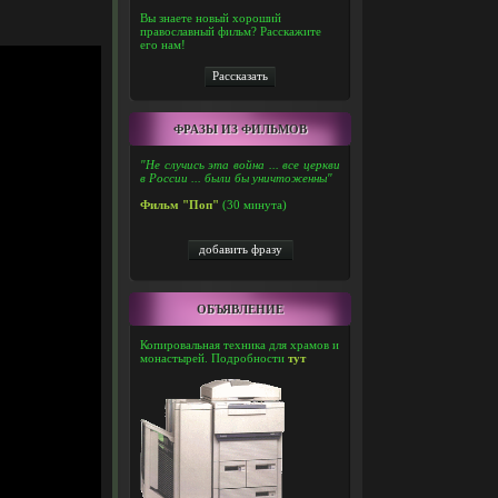
Вы знаете новый хороший
православный фильм? Расскажите
его нам!
ФРАЗЫ ИЗ ФИЛЬМОВ
"Не случись эта война ... все церкви
в России ... были бы уничтоженны"
Фильм "Поп"
(30 минута)
ОБЪЯВЛЕНИЕ
Копировальная техника для храмов и
монастырей. Подробности
тут