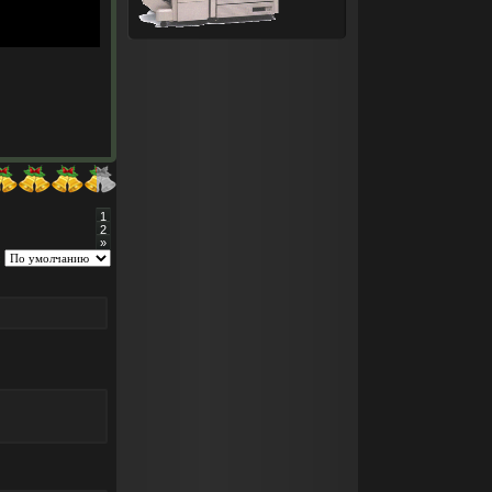
1
2
»
: