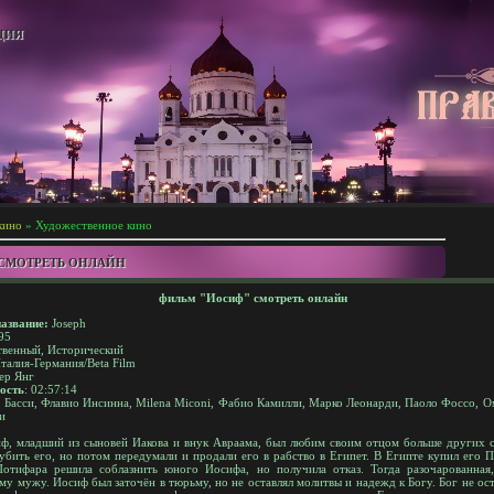
ЦИЯ
кино
» Художественное кино
СМОТРЕТЬ ОНЛАЙН
фильм "Иосиф" смотреть онлайн
азвание:
Joseph
95
венный, Исторический
алия-Германия/Beta Film
ер Янг
ость
: 02:57:14
 Басси, Флавио Инсинна, Milena Miconi, Фабио Камилли, Марко Леонарди, Паоло Фоссо, 
и
, младший из сыновей Иакова и внук Авраама, был любим своим отцом больше других с
убить его, но потом передумали и продали его в рабство в Египет. В Египте купил его 
отифара решила соблазнить юного Иосифа, но получила отказ. Тогда разочарованная
ему мужу. Иосиф был заточён в тюрьму, но не оставлял молитвы и надежд к Богу. Бог не оста