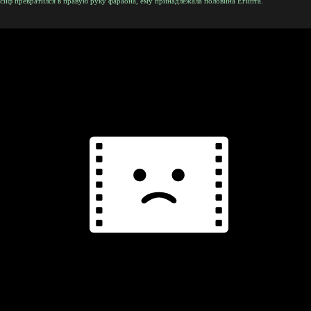
осиф превратился в правую руку фараона, ему принадлежала половина Египта.