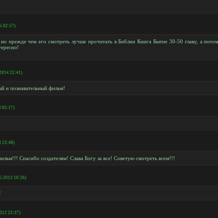
!
5 02:57)
о прежде чем его смотреть лучше прочитать в Библии Книга Бытие 30-50 главу, а потом
тересно!
.2014 22:41)
й и познавательный фильм!
4 03:17)
4 23:48)
ильм!!! Спасибо создателям! Слава Богу за все! Советую смотреть всем!!!
5.2013 10:26)
!
2012 23:37)