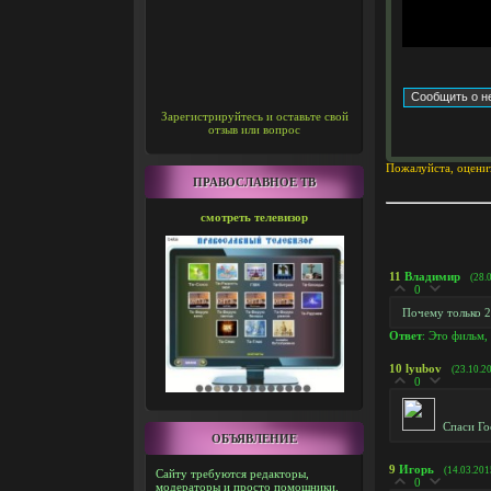
Зарегистрируйтесь и оставьте свой
отзыв или вопрос
Пожалуйста, оцени
ПРАВОСЛАВНОЕ ТВ
смотреть телевизор
11
Владимир
(28.
0
Почему только 2
Ответ
: Это фильм, 
10
lyubov
(23.10.2
0
Спаси Г
ОБЪЯВЛЕНИЕ
9
Игорь
(14.03.201
Сайту требуются редакторы,
0
модераторы и просто помощники.