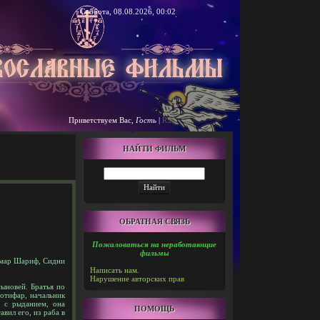
Суббота, 08.08.2026, 00:02
Приветствуем Вас
,
Гость
|
RSS
НАЙТИ ФИЛЬМ
ОБРАТНАЯ СВЯЗЬ
Пожаловаться на неработающие
фильмы
Омар Шариф, Сидни
Написать нам.
Нарушение авторских прав
ыновей. Братья по
Потифар, начальник
, с рыданием, она
ПОМОЩЬ
вил его, из раба в