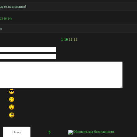
арто подивитися!
012 16:14)
но
1-10
11-11