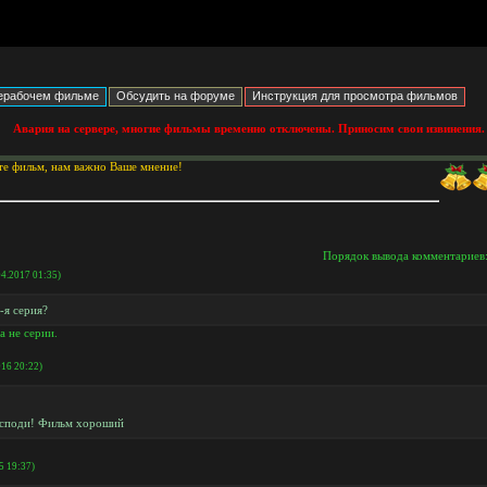
Авария на сервере, многие фильмы временно отключены. Приносим свои извинения.
те фильм, нам важно Ваше мнение!
Порядок вывода комментариев
04.2017 01:35)
-я серия?
а не серии.
016 20:22)
осподи! Фильм хороший
5 19:37)