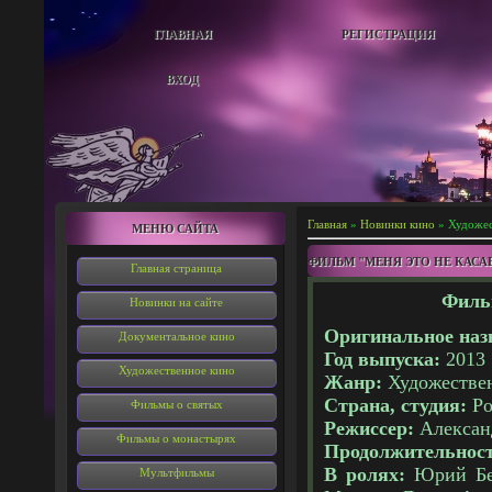
ГЛАВНАЯ
РЕГИСТРАЦИЯ
ВХОД
Главная
»
Новинки кино
» Художес
МЕНЮ САЙТА
ФИЛЬМ "МЕНЯ ЭТО НЕ КАСА
Главная страница
Фильм
Новинки на сайте
Оригинальное наз
Документальное кино
Год выпуска:
2013
Художественное кино
Жанр:
Художестве
Страна, студия:
Ро
Фильмы о святых
Режиссер:
Алекса
Фильмы о монастырях
Продолжительнос
В ролях:
Юрий Бел
Мультфильмы