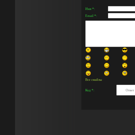
Имя *:
Email *:
Все смайлы
Код *: