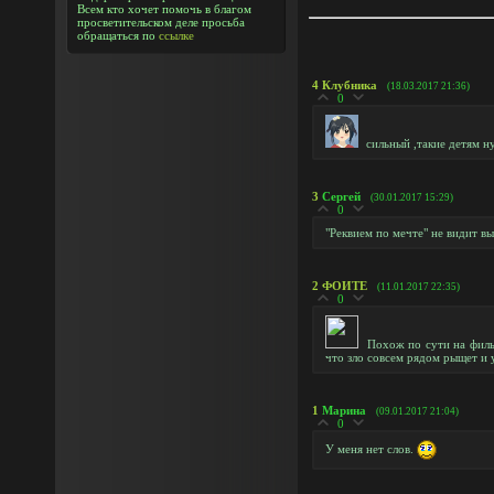
Всем кто хочет помочь в благом
просветительском деле просьба
обращаться по
ссылке
4
Клубника
(18.03.2017 21:36)
0
сильный ,такие детям 
3
Сергей
(30.01.2017 15:29)
0
"Реквием по мечте" не видит вы
2
ФОИТЕ
(11.01.2017 22:35)
0
Похож по сути на филь
что зло совсем рядом рыщет и у
1
Марина
(09.01.2017 21:04)
0
У меня нет слов.