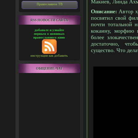
Макиев, Линда Ахм
Православное ТВ
Описание:
Автор 
посвятил свой фил
RSS НОВОСТИ САЙТА
почти тотальной н
кокаину, морфию 
добавьте и узнайте
первым о новинках
более злокачестве
православного кино
достаточно, что
существо. Что дел
инструкция как добавить
ОБЩЕНИЕ-ЧАТ