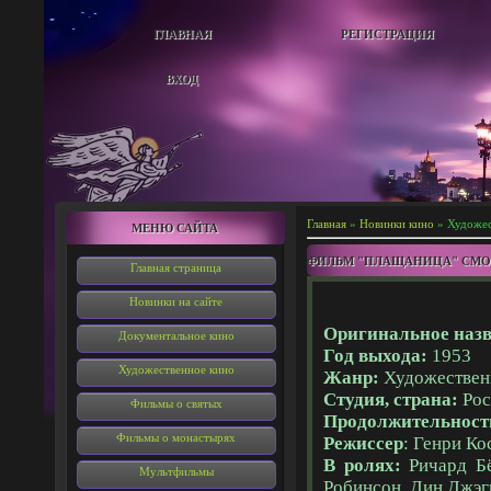
ГЛАВНАЯ
РЕГИСТРАЦИЯ
ВХОД
Главная
»
Новинки кино
» Художес
МЕНЮ САЙТА
ФИЛЬМ "ПЛАЩАНИЦА" СМО
Главная страница
Новинки на сайте
Оригинальное назв
Документальное кино
Год выхода:
1953
Художественное кино
Жанр:
Художестве
Студия, страна:
Рос
Фильмы о святых
Продолжительност
Фильмы о монастырях
Режиссер
: Генри Ко
В ролях:
Ричард Б
Мультфильмы
Робинсон, Дин Джэг