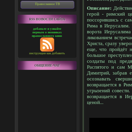
Православное ТВ
Описание:
Действи
герой - римский ц
поссорившись с са
RSS НОВОСТИ САЙТА
Рима в Иерусалим.
добавьте и узнайте
ворота Иерусалима
первым о новинках
православного кино
ликованием встреч
Христа, сразу уверо
еще, что пройдёт 
инструкция как добавить
большое преступле
солдаты под пред
ОБЩЕНИЕ-ЧАТ
Распятого и сам М
Димитрий, забрав е
осознавать сверш
возвращается в Рим
угрызений совести.
возвращается в Ие
ценой...