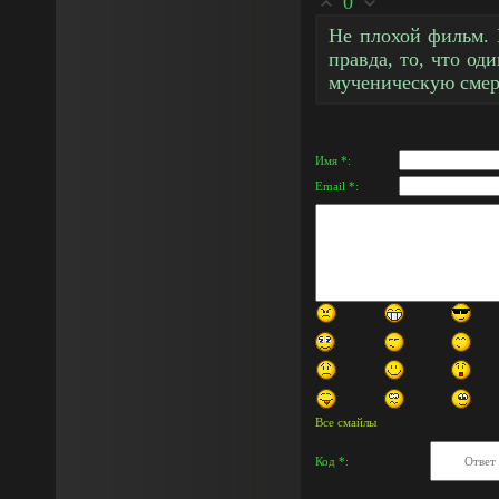
0
Не плохой фильм. 
правда, то, что од
мученическую смерт
Имя *:
Email *:
Все смайлы
Код *: