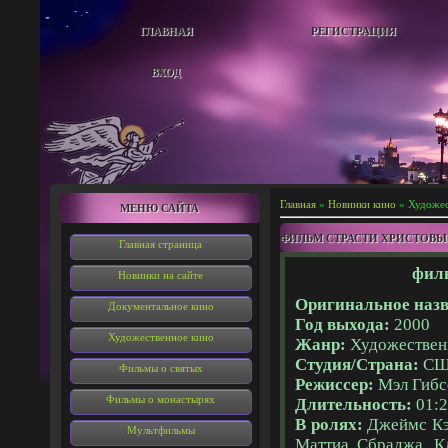
ГЛАВНАЯ
РЕГИСТРАЦИЯ
ВХОД
Главная
»
Новинки кино
» Художес
МЕНЮ САЙТА
ФИЛЬМ СТРАСТИ ХРИСТОВЫ
Главная страница
филь
Новинки на сайте
Оригинальное назв
Документальное кино
Год выхода:
2000
Художественное кино
Жанр:
Художествен
Студия/Страна:
С
Фильмы о святых
Режиссер:
Мэл Гибс
Фильмы о монастырях
Длительность:
01:2
В ролях:
Джеймс Кэ
Мультфильмы
Маттиа Сбраджа, К