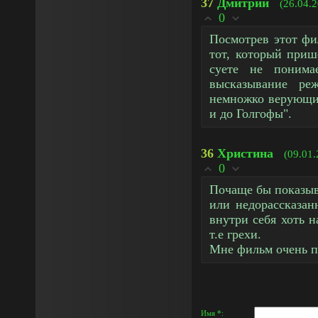
37
Дмитрий
(26.04.
0
Посмотрев этот фи
тот, который приш
суете не понима
высказывание ре
немножко верующим
и до Голгофы".
36
Христина
(09.01.
0
Почаще бы показыв
или недорассказан
внутри себя хоть н
т.е грехи.
Мне фильм очень п
Имя *: