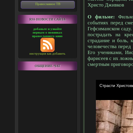
Православное ТВ
Христо Дживков
О фильме:
Фильм 
RSS НОВОСТИ САЙТА
событиях перед сме
Гефсиманском саду.
добавьте и узнайте
первым о новинках
пострадать на кре
православного кино
страдание и боль, 
человечества перед
Его учениками, Иис
инструкция как добавить
фарисеев с их ложн
смертным приговоро
ОБЩЕНИЕ-ЧАТ