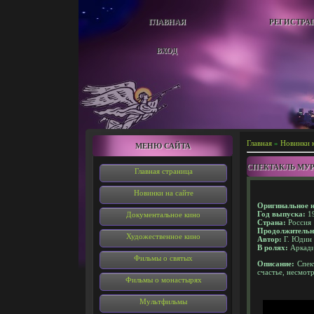
ГЛАВНАЯ
РЕГИСТРА
ВХОД
Главная
»
Новинки 
МЕНЮ САЙТА
СПЕКТАКЛЬ МУ
Главная страница
Новинки на сайте
Оригинальное н
Год выпуска:
1
Документальное кино
Страна:
Россия
Продолжительн
Художественное кино
Автор:
Г. Юдин
В ролях:
Аркади
Фильмы о святых
Описание:
Спект
счастье, несмот
Фильмы о монастырях
Мультфильмы