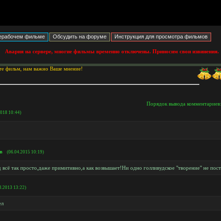
Авария на сервере, многие фильмы временно отключены. Приносим свои извинения.
те фильм, нам важно Ваше мнение!
Порядок вывода комментариев
2018 10:44)
в
(06.04.2015 10:19)
д всё так просто,даже примитивно,а как возвышает!Ни одно голливудское "творение" не пос
8.2013 13:22)
ел