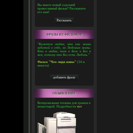
Вы знаете новый хороший
православный фильм? Расскажите
его нам!
ФРАЗЫ ИЗ ФИЛЬМОВ
"Кажется людям, что они живы
заботой о себе, но Любовью живы.
Кто в любви, тот в Боге и Бог в
нем, потому что Бог есть Любовь."
Фильм "Чем люди живы"
(34-я
минута)
ОБЪЯВЛЕНИЕ
Копировальная техника для храмов и
монастырей. Подробности
тут