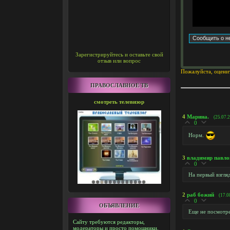
Зарегистрируйтесь и оставьте свой
отзыв или вопрос
Пожалуйста, оцени
ПРАВОСЛАВНОЕ ТВ
смотреть телевизор
4
Марина.
(25.07.
0
Норм.
3
владимир павло
0
На первый взгля
2
раб божий
(17.0
0
ОБЪЯВЛЕНИЕ
Еще не посмотр
Сайту требуются редакторы,
модераторы и просто помощники.