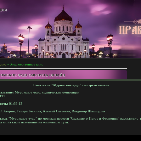
ЦИЯ
кино
» Художественное кино
РОМСКОЕ ЧУДО СМОТРЕТЬ ОНЛАЙН
Спектакль "Муромское чудо" смотреть онлайн
азвание:
Муромское чудо, сценическая композиция
999
ость:
01:39:13
й Аверин, Тамара Баснина, Алексей Савченко, Владимир Шашмурин
акль "Муромское чудо" по мотивам повести "Сказание о Петре и Февронии" расскажет о 
ря ни на какие искушения на жизненном пути.