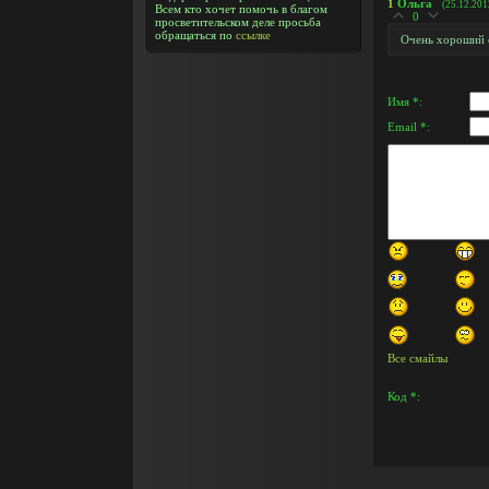
1
Ольга
(25.12.201
Всем кто хочет помочь в благом
0
просветительском деле просьба
обращаться по
ссылке
Очень хороший 
Имя *:
Email *:
Все смайлы
Код *: