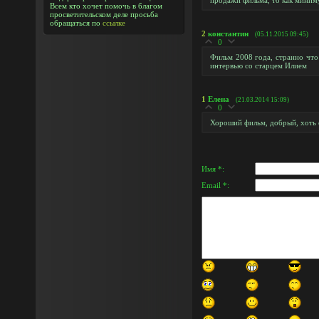
продажи фильма, то как миним
Всем кто хочет помочь в благом
просветительском деле просьба
обращаться по
ссылке
2
константин
(05.11.2015 09:45)
0
Фильм 2008 года, странно что
интервью со старцем Илием
1
Елена
(21.03.2014 15:09)
0
Хороший фильм, добрый, хоть о
Имя *:
Email *: