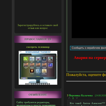
Зарегистрируйтесь и оставьте свой
отзыв или вопрос
ПРАВОСЛАВНОЕ ТВ
смотреть телевизор
Авария на серве
Пожалуйста, оцените ф
ОБЪЯВЛЕНИЕ
3
Вероника Калачева
(24.08.2020
0
Сайту требуются редакторы,
Кто такой Антон Алексеев???
модераторы и просто помощники.