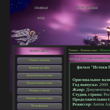
ГЛАВНАЯ
РЕГИСТРАЦИЯ
ВХОД
Главная
»
Новинки кино
» Монаст
МЕНЮ САЙТА
ФИЛЬМ "ИСТОКИ ПРАВОСЛА
Главная страница
фильм "Истоки П
Новинки на сайте
Документальное кино
Оригинальное назв
Художественное кино
Год выпуска:
2000
Жанр:
Документал
Фильмы о святых
Студия, страна:
Рос
Фильмы о монастырях
Продолжительност
Режиссер:
Антон Ал
Мультфильмы