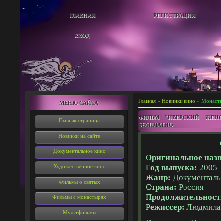
ГЛАВНАЯ
РЕГИСТРАЦИЯ
ВХОД
Главная
»
Новинки кино
» Монаст
МЕНЮ САЙТА
ФИЛЬМ "ИВЕРСКИЙ ЖЕНС
Главная страница
БЕСПЛАТНО
Новинки на сайте
Документальное кино
Оригинальное назв
Год выпуска:
2005
Художественное кино
Жанр:
Документал
Фильмы о святых
Страна:
Россия
Продолжительност
Фильмы о монастырях
Режиссер:
Людмила
Мультфильмы