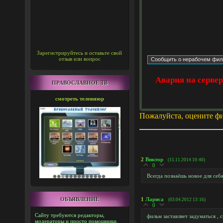
Зарегистрируйтесь и оставьте свой
отзыв или вопрос
Авария на серве
ПРАВОСЛАВНОЕ ТВ
смотреть телевизор
Пожалуйста, оцените ф
2
Виктор
(15.11.2014 10:40)
0
Всегда познаёшь новое для себ
ОБЪЯВЛЕНИЕ
1
Лариса
(03.04.2012 13:16)
0
Сайту требуются редакторы,
фильм заставляет задуматься ,
модераторы и просто помощники.