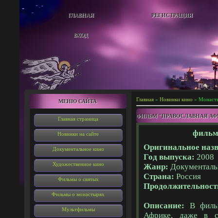
ГЛАВНАЯ
РЕГИСТРАЦИЯ
ВХОД
Главная
»
Новинки кино
» Монаст
МЕНЮ САЙТА
ФИЛЬМ "ПРАВОСЛАВНАЯ АФ
Главная страница
фильм
Новинки на сайте
Оригинальное назв
Документальное кино
Год выпуска:
2008
Художественное кино
Жанр:
Документал
Страна:
Россия
Фильмы о святых
Продолжительност
Фильмы о монастырях
Описание:
В фильм
Мультфильмы
Африке, даже в с