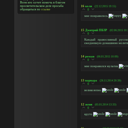
Всем кто хочет помочь в благом
просветительском деле просьба
16
коля
(22.12.2015 19:15)
обращаться по
ссылке
0
мне понравилось
15
Дмитрий ПБЗР
(02.06.2015 10:
0
Каждый православный русск
ежедневную домашнюю молитву 
14
роман
(06.01.2015 10:09)
0
мне понравился мультик
13
варвара
(26.11.2014 20:39)
0
великолепно
12
женя
(05.01.2014 13:33)
0
круто