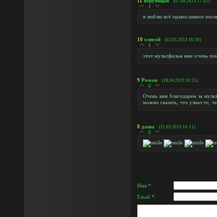
11
верующая
(07.08.2013 17:02)
1
я люблю всё православное пос
10
елисей
(02.05.2013 16:30)
1
этот мультфильм мне очень по
9
Роман
(18.04.2013 18:25)
0
Очень вам благодарен за муль
можно сказать, что узнал то, ч
8
даша
(31.03.2013 14:11)
0
Имя *:
Email *: