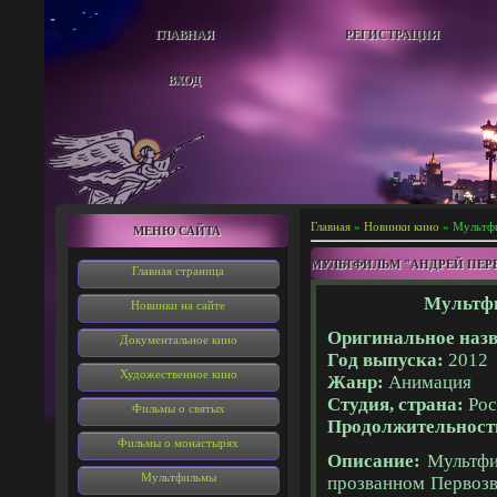
ГЛАВНАЯ
РЕГИСТРАЦИЯ
ВХОД
Главная
»
Новинки кино
» Мультф
МЕНЮ САЙТА
МУЛЬТФИЛЬМ "АНДРЕЙ ПЕР
Главная страница
Мультфи
Новинки на сайте
Оригинальное назв
Документальное кино
Год выпуска:
2012
Художественное кино
Жанр:
Анимация
Студия, страна:
Рос
Фильмы о святых
Продолжительност
Фильмы о монастырях
Описание:
Мультфил
Мультфильмы
прозванном Первозв