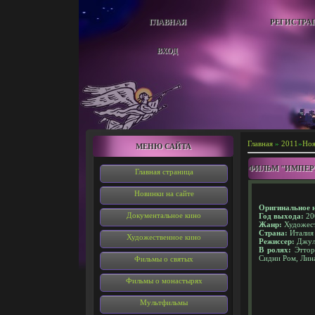
ГЛАВНАЯ
РЕГИСТРА
ВХОД
Главная
»
2011
»
Ноя
МЕНЮ САЙТА
ФИЛЬМ "ИМПЕР
Главная страница
Новинки на сайте
Оригинальное н
Документальное кино
Год выхода:
20
Жанр:
Художест
Страна:
Италия
Художественное кино
Режиссер:
Джул
В ролях:
Этторе
Сидни Ром, Лин
Фильмы о святых
Фильмы о монастырях
Мультфильмы