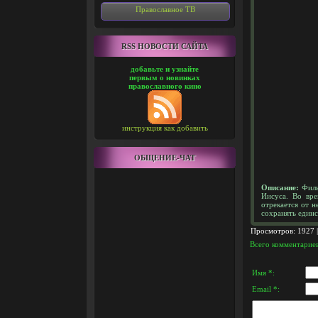
Православное ТВ
RSS НОВОСТИ САЙТА
добавьте и узнайте
первым о новинках
православного кино
инструкция как добавить
ОБЩЕНИЕ-ЧАТ
Описание:
Филь
Иисуса. Во вре
отрекается от н
сохранять единс
Просмотров
: 1927 
Всего комментарие
Имя *:
Email *: