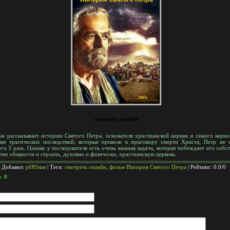
смотреть онлайн
м рассказывает историю Святого Петра, основателя христианской церкви и самого верно
мя трагических последствий, которые привели к приговору смерти Христа, Петр не с
его 3 раза. Однако у последователя есть очень важная задача, которая побеждает его собс
тво общности и строить, духовно и физически, христианскую церковь.
|
Добавил
:
рбЮлия
|
Теги
:
смотреть онлайн
,
фильм Империя Святого Петра
|
Рейтинг
:
0.0
/
0
в
:
0