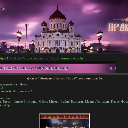
ЦИЯ
брь
»
15
» фильм "Империя Святого Петра" смотреть онлайн
ИЯ СВЯТОГО ПЕТРА" СМОТРЕТЬ ОНЛАЙН
21:46
фильм "Империя Святого Петра" смотреть онлайн
азвание:
San Pietro
05
венный, Исторический
ио Базе
 Басси, Флавио Инсинна, Milena Miconi, Фабио Камилли, Марко Леонарди, Паоло Фос
а Састри