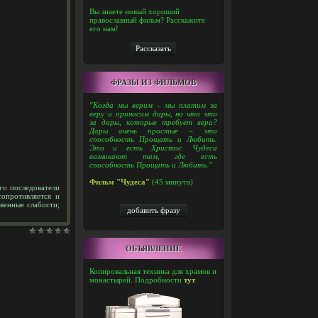
Вы знаете новый хороший
православный фильм? Расскажите
его нам!
ФРАЗЫ ИЗ ФИЛЬМОВ
"Когда мы верим – мы платим за
веру и приносим дары, но что это
за дары, которые требует вера?
Дары очень простые – это
способность Прощать и Любить.
Это и есть Христос. Чудеса
возникают там, где есть
способность Прощать и Любить."
Фильм "Чудеса"
(45 минута)
го последователи
опротивляется и
твенные слабости;
ОБЪЯВЛЕНИЕ
Копировальная техника для храмов и
монастырей. Подробности
тут