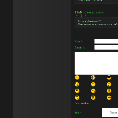
Спаси Вас Господи...
1
SuN
(25.03.2012 23:40)
1
Хочу в Дивеево!!!
Моя мечта исполнилась - я побы
Имя *:
Email *:
Все смайлы
Код *: