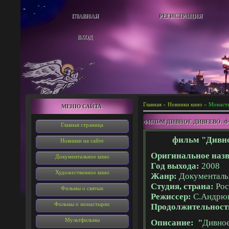
ГЛАВНАЯ
РЕГИСТРАЦИЯ
ВХОД
Главная
»
Новинки кино
» Монаст
МЕНЮ САЙТА
ФИЛЬМ ДИВНОЕ ДИВЕЕВО. 
Главная страница
фильм "Дивно
Новинки на сайте
Оригинальное назв
Документальное кино
Год выхода:
2008
Художественное кино
Жанр:
Документал
Студия, страна:
Рос
Фильмы о святых
Режиссер:
С.Андрю
Фильмы о монастырях
Продолжительност
Мультфильмы
Описание: "
Дивное